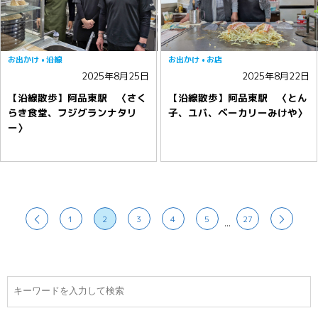
お出かけ
沿線
お出かけ
お店
2025年8月25日
2025年8月22日
【沿線散歩】阿品東駅 〈さく
【沿線散歩】阿品東駅 〈とん
らき食堂、フジグランナタリ
子、ユバ、ベーカリーみけや〉
ー〉
1
2
3
4
5
27
...