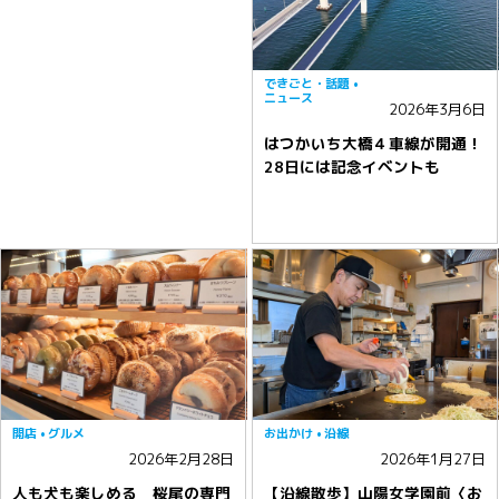
できごと・話題
ニュース
2026年3月6日
はつかいち大橋４車線が開通！
28日には記念イベントも
開店
グルメ
お出かけ
沿線
2026年2月28日
2026年1月27日
人も犬も楽しめる 桜尾の専門
【沿線散歩】山陽女学園前〈お