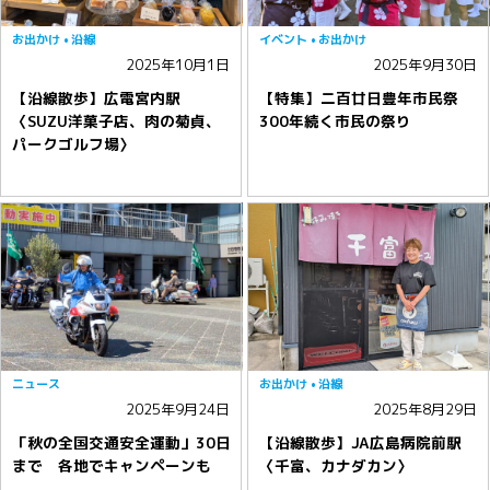
お出かけ
沿線
イベント
お出かけ
2025年10月1日
2025年9月30日
【沿線散歩】広電宮内駅
【特集】二百廿日豊年市民祭
〈SUZU洋菓子店、肉の菊貞、
300年続く市民の祭り
パークゴルフ場〉
ニュース
お出かけ
沿線
2025年9月24日
2025年8月29日
「秋の全国交通安全運動」30日
【沿線散歩】JA広島病院前駅
まで 各地でキャンペーンも
〈千富、カナダカン〉