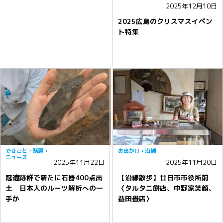
2025年12月10日
2025広島のクリスマスイベン
ト特集
できごと・話題
お出かけ
沿線
ニュース
2025年11月22日
2025年11月20日
冠遺跡群で新たに石器400点出
【沿線散歩】廿日市市役所前
土 日本人のルーツ解析への一
〈タルタニ餅店、中野家笑顔、
手か
益田畳店〉