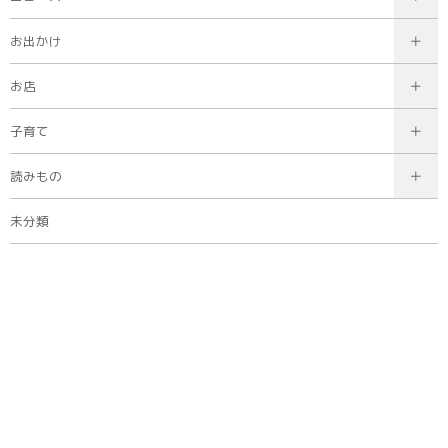
お出かけ
お店
子育て
読みもの
未分類
タグ
40代
20代
30代
廿日市市
50代
60代〜
広島市
主婦・主夫
佐伯区
西区