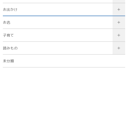
お出かけ
お店
子育て
読みもの
未分類
タグ
40代
20代
30代
廿日市市
50代
60代〜
広島市
主婦・主夫
佐伯区
西区
県内広域
教育
健康
シニア
行政