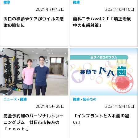
健康
健康
2021年7月12日
2021年6月16日
お口の検診やケアがウイルス感
歯科コラムvol.2「「矯正治療
染の抑制に
中の虫歯対策」
ニュース
健康
健康
読みもの
2021年5月25日
2021年5月10日
完全予約制のパーソナルトレー
「インプラントと入れ歯の違
ニングジム 廿日市市佐方の
い」
「ｒｏｏｔ.」