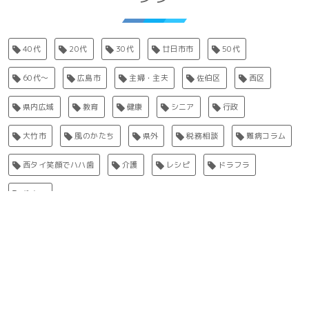
40代
20代
30代
廿日市市
50代
60代〜
広島市
主婦・主夫
佐伯区
西区
県内広域
教育
健康
シニア
行政
大竹市
風のかたち
県外
税務相談
難病コラム
西タイ笑顔でハハ歯
介護
レシピ
ドラフラ
住まい
アクセスランキング
1
【廿日市】「吉和夏まつり」8月11日開催 昼はひ