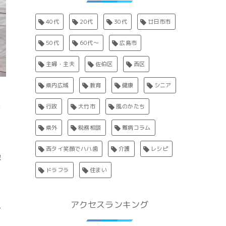
40代
20代
30代
廿日市市
50代
60代〜
広島市
主婦・主夫
佐伯区
西区
県内広域
教育
健康
シニア
い
行政
大竹市
風のかたち
県外
税務相談
難病コラム
西タイ笑顔でハハ歯
介護
レシピ
像
ドラフラ
住まい
アクセスランキング
で