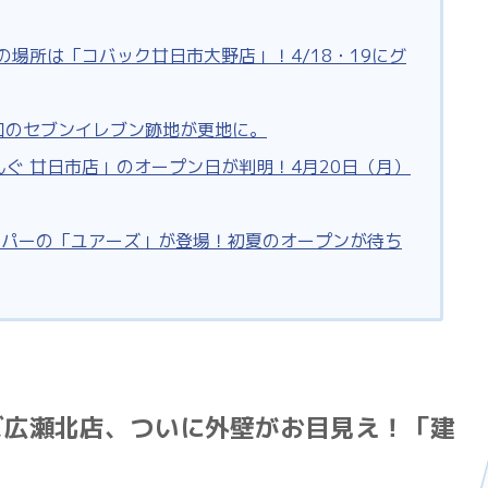
の場所は「コバック廿日市大野店」！4/18・19にグ
口のセブンイレブン跡地が更地に。
んぐ 廿日市店」のオープン日が判明！4月20日（月）
ーパーの「ユアーズ」が登場！初夏のオープンが待ち
ズ広瀬北店、ついに外壁がお目見え！「建