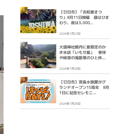
1
【廿日市】「吉和夏まつ
り」8月11日開催 昼はひま
わり、夜は3,000...
2026年7月25日
2
大頭神社境内に夏限定のか
き氷店「いもせ屋」 参拝
や妹背の滝散策のひと休...
2026年7月28日
3
【廿日市】宮島水族館がグ
ランドオープン15周年 8月
1日に記念セレモニ...
2026年7月28日