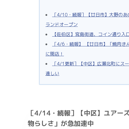
［4/10・続報］【廿日市】大野のあ
ランドオープン
【佐伯区】宮島街道、コイン通り入
［4/6・続報】 【廿日市】「焼肉き
に開店！
［4/1更新］【中区】広瀬北町にス
遠しい
［4/14・続報］【中区】ユアー
物らしさ」が急加速中