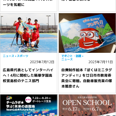
ーツを気軽に
ニュース
スポーツ
できごと・話題
ニュース
2023年7月12日
2023年7月11日
広島県代表としてインターハイ
自費制作絵本「ぼくはミニタグ
へ！4月に開校した精華学園高
アンディ!!」を廿日市市教育委
校宮島校のテニス部門
員会に寄贈。自動車販売業の塚
本雅彦さん