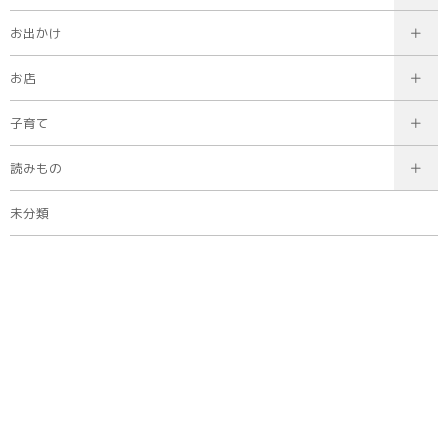
お出かけ
お店
子育て
読みもの
未分類
タグ
40代
20代
30代
廿日市市
50代
60代〜
広島市
主婦・主夫
佐伯区
西区
県内広域
教育
健康
シニア
行政