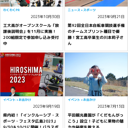
わくわくPR
ニュース
スポーツ
2023年10月30日
2023年9月21日
工大高がオープンスクール「放
第92回全日本自転車競技選手権
課後説明会」を11月に実施！
のチームスプリント種目で優
200組限定で参加申し込み受付
勝！宮工高卒業生の川本莉子さ
中
ん
イベント
お出かけ
イベント
お出かけ
2023年9月19日
2023年7月13日
県内初！「インクルーシブ・ス
平田観光農園が「くだもんがっ
ポーツ・フェスタ広島2023」
こう」設立！子どもに果物の魅
9/30＆10/1に開催！パラスポ
力や秘密を教える