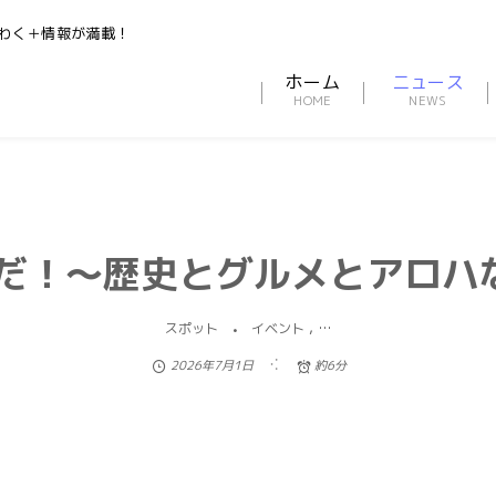
わく＋情報が満載！
ホーム
ニュース
だ！〜歴史とグルメとアロハ
, …
スポット
イベント
2026年7月1日
約6分