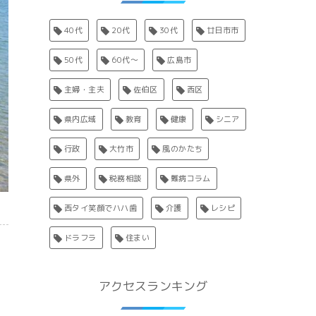
40代
20代
30代
廿日市市
50代
60代〜
広島市
主婦・主夫
佐伯区
西区
県内広域
教育
健康
シニア
行政
大竹市
風のかたち
県外
税務相談
難病コラム
西タイ笑顔でハハ歯
介護
レシピ
ドラフラ
住まい
アクセスランキング