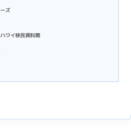
ルーズ
本ハワイ移民資料館
生