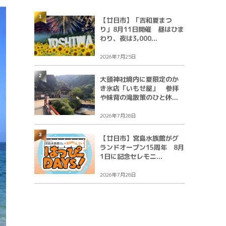
1
【廿日市】「吉和夏まつ
り」8月11日開催 昼はひま
わり、夜は3,000...
2026年7月25日
2
大頭神社境内に夏限定のか
き氷店「いもせ屋」 参拝
や妹背の滝散策のひと休...
2026年7月28日
3
【廿日市】宮島水族館がグ
ランドオープン15周年 8月
1日に記念セレモニ...
2026年7月28日