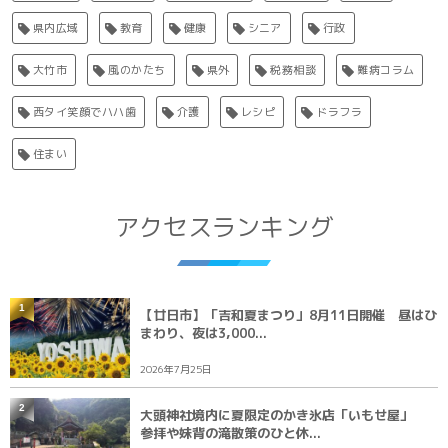
県内広域
教育
健康
シニア
行政
大竹市
風のかたち
県外
税務相談
難病コラム
西タイ笑顔でハハ歯
介護
レシピ
ドラフラ
住まい
アクセスランキング
1
【廿日市】「吉和夏まつり」8月11日開催 昼はひ
まわり、夜は3,000...
2026年7月25日
2
大頭神社境内に夏限定のかき氷店「いもせ屋」
参拝や妹背の滝散策のひと休...