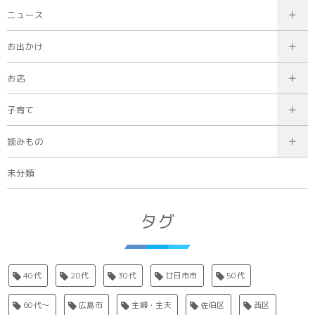
ニュース
お出かけ
お店
子育て
読みもの
未分類
タグ
40代
20代
30代
廿日市市
50代
60代〜
広島市
主婦・主夫
佐伯区
西区