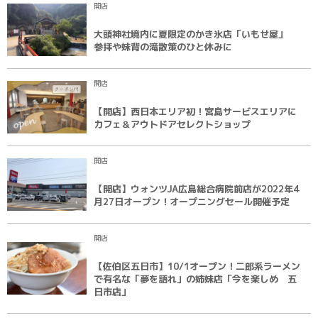
開店
大頭神社境内に夏限定のかき氷店「いもせ屋」
参拝や妹背の滝散策のひと休みに
開店
【開店】西日本エリア初！宮島サービスエリアに
カフェ＆アウトドアセレクトショップ
開店
【開店】ウォンツJA広島総合病院前店が2022年4
月27日オープン！オープニングセール開催予定
開店
【佐伯区五日市】10/1オープン！二郎系ラーメン
で有名な「夢を語れ」の姉妹店「今を楽しめ 五
日市店」