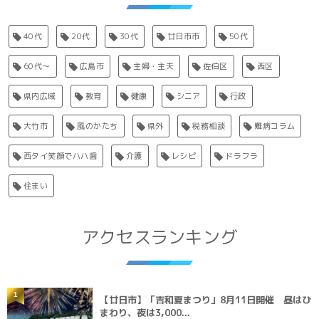
40代
20代
30代
廿日市市
50代
60代〜
広島市
主婦・主夫
佐伯区
西区
県内広域
教育
健康
シニア
行政
大竹市
風のかたち
県外
税務相談
難病コラム
西タイ笑顔でハハ歯
介護
レシピ
ドラフラ
住まい
アクセスランキング
1
【廿日市】「吉和夏まつり」8月11日開催 昼はひ
まわり、夜は3,000...