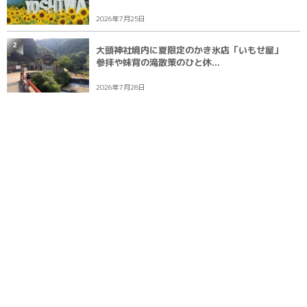
2026年7月25日
2
大頭神社境内に夏限定のかき氷店「いもせ屋」
参拝や妹背の滝散策のひと休...
2026年7月28日
3
【廿日市】宮島水族館がグランドオープン15周
年 8月1日に記念セレモニ...
2026年7月28日
各種SNSでもお届け
（旧 Twitter）
Instagram
LINE
YouTube