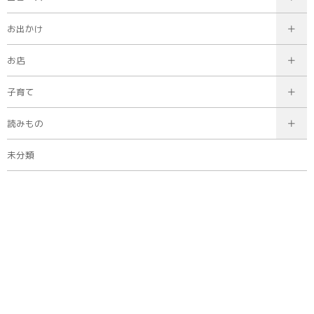
お出かけ
お店
子育て
読みもの
未分類
タグ
40代
20代
30代
廿日市市
50代
60代〜
広島市
主婦・主夫
佐伯区
西区