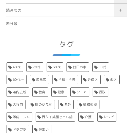
読みもの
未分類
タグ
40代
20代
30代
廿日市市
50代
60代〜
広島市
主婦・主夫
佐伯区
西区
県内広域
教育
健康
シニア
行政
大竹市
風のかたち
県外
税務相談
難病コラム
西タイ笑顔でハハ歯
介護
レシピ
ドラフラ
住まい