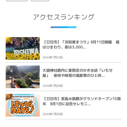
アクセスランキング
1
【廿日市】「吉和夏まつり」8月11日開催 昼
はひまわり、夜は3,000...
2026年7月25日
2
大頭神社境内に夏限定のかき氷店「いもせ
屋」 参拝や妹背の滝散策のひと休...
2026年7月28日
3
【廿日市】宮島水族館がグランドオープン15周
年 8月1日に記念セレモニ...
2026年7月28日